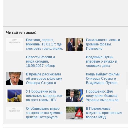
Читайте также:
Биатлон, спринт,
Банальности, ложь и
мужчины 13.01.17: где
громкие фразы.
смотреть трансляцию,
Помпезно
состав
разрекламированный
Новости России и
«Путин» — сплошная
Владимир Путин
мира сегодня,
скука
впервые о внуках и
18.06.2017: обзор
«плохих» днях
главных событий,
свежие новости
В Кремле рассказали
Когда выйдет фильм
России и мира на
об интересе к фильму
Оливера Стоуна о
сегодня, 18 июня
Оливера Стоуна о
Владимире Путине
Путине
У Порошенко есть
Порошенко: Для
несколько кандидатов
получения безвиза
на пост главы НБУ
Украина выполнила
144 пункта реформ
Опубликовано видео
В Подмосковье
загоревшихся домов в
водитель протаранил
центре Петербурга
ворота МВД