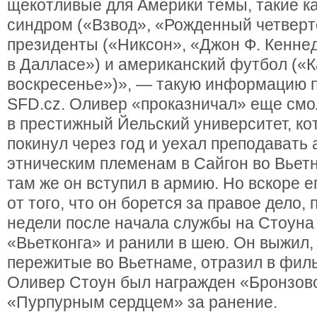
щекотливые для Америки темы, такие к
синдром («Взвод», «Рожденный четверт
президенты («Никсон», «Джон Ф. Кенне
в Далласе») и американский футбол («
воскресенье»)», — такую информацию п
SFD.cz. Оливер «проказничал» еще смо
в престижный Йельский университет, ко
покинул через год и уехал преподавать 
этническим племенам в Сайгон во Вьетн
там же он вступил в армию. Но вскоре е
от того, что он борется за правое дело,
недели после начала службы на Стоуна
«Вьетконга» и ранили в шею. Он выжил, 
пережитые во Вьетнаме, отразил в фил
Оливер Стоун был награжден «Бронзово
«Пурпурным сердцем» за ранение.