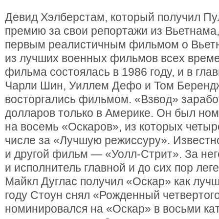
Девид Хэлберстам, который получил П
премию за свои репортажи из Вьетнама
первым реалистичным фильмом о Вьет
из лучших военных фильмов всех врем
фильма состоялась в 1986 году, и в гла
Чарли Шин, Уиллем Дефо и Том Берендж
восторгались фильмом. «Взвод» зарабо
долларов только в Америке. Он был но
на восемь «Оскаров», из которых четыр
числе за «Лучшую режиссуру». Известн
и другой фильм — «Уолл-Стрит». За нег
и исполнитель главной и до сих пор лег
Майкл Дуглас получил «Оскар» как лучш
году Стоун снял «Рожденный четвертог
номинировался на «Оскар» в восьми кат