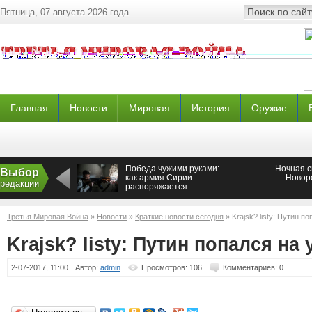
Пятница, 07 августа 2026 года
Главная
Новости
Мировая
История
Оружие
Победа чужими руками:
Ночная с
Выбор
как армия Сирии
— Новор
редакции
распоряжается
достижениями ВКС РФ
Третья Мировая Война
»
Новости
»
Краткие новости сегодня
» Krajsk? listy: Путин п
Krajsk? listy: Путин попался на
2-07-2017, 11:00
Автор:
admin
Просмотров: 106
Комментариев: 0