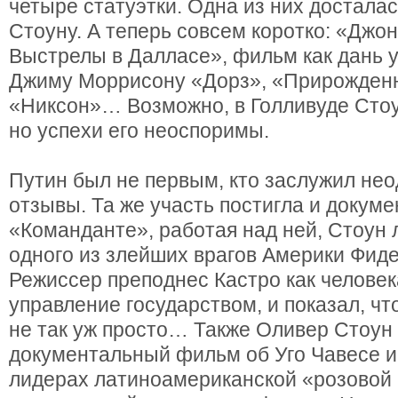
четыре статуэтки. Одна из них достала
Стоуну. А теперь совсем коротко: «Джон
Выстрелы в Далласе», фильм как дань
Джиму Моррисону «Дорз», «Прирожден
«Никсон»… Возможно, в Голливуде Стоу
но успехи его неоспоримы.
Путин был не первым, кто заслужил не
отзывы. Та же участь постигла и докум
«Команданте», работая над ней, Стоун 
одного из злейших врагов Америки Фиде
Режиссер преподнес Кастро как человека
управление государством, и показал, ч
не так уж просто… Также Оливер Стоун
документальный фильм об Уго Чавесе и
лидерах латиноамериканской «розовой 