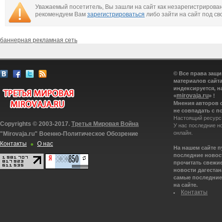
Уважаемый посетитель, Вы зашли на сайт как незарегистрирова
рекомендуем Вам
зарегистрироваться
либо зайти на сайт под св
баннерная рекламная сеть
© Все права защ
материалов сайта
индексируется, н
mirovaja.ru
«
» !
Мнения авторов 
не совпадать с п
Настоящий ресурс
Copyrights © 2003-2017.
Третья Мировая Война
У нас последние н
онлайн.
"Mirovaja.ru" Военно-Политическое Обозрение
Контакты
О нас
На нашем сайте 
последние новост
прочитать свежие
новости дагестана
самые последние 
на сайте.
Контакты