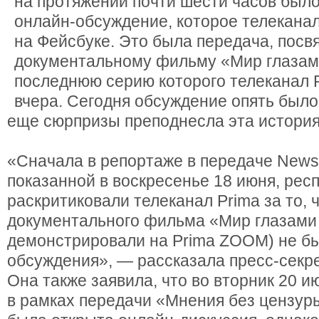
на протяжении почти шести часов был
онлайн-обсуждение, которое телекана
на Фейсбуке. Это была передача, пос
документальному фильму «Мир глазам
последнюю серию которого телеканал 
вчера. Сегодня обсуждение опять был
еще сюрпризы преподнесла эта истори
«Сначала в репортаже в передаче News
показанной в воскресенье 18 июня, рес
раскритиковали телеканал Prima за то, 
документального фильма «Мир глазами 
демонстрировали на Prima ZOOM) не бы
обсуждения», — рассказала пресс-секр
Она также заявила, что во вторник 20 ию
в рамках передачи «Мнения без цензур