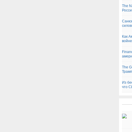
The N
Росси
Санкэ
силов
Как А
войне
Finan
амери
The G
Трамп
Из бе
что С