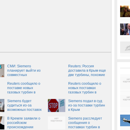
СМИ: Siemens
Reuters: Россия
планирует выйти из
доставила в Крым еще
совместных
две турбины, похожие
предприятий с РФ
на Siemens
Reuters сообщило о
Reuters сообщило о
поставке новых
новых поставках
газовых турбин в
газовых турбин в
Крым
Крым
Siemens будет
Siemens подал в суд
судиться из-за
из-за поставки турбин
возможных поставок
в Крым
своих турбин в Крым
В Кремле заявили о
Siemens расследует
российском
сообщения о
происхождении
поставках турбин в