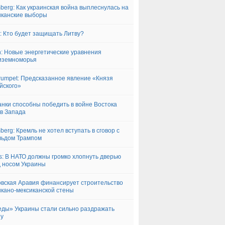
berg: Как украинская война выплеснулась на
канские выборы
.lt: Кто будет защищать Литву?
n: Новые энергетические уравнения
иземноморья
rumpet: Предсказанное явление «Князя
йского»
анки способны победить в войне Востока
в Запада
berg: Кремль не хотел вступать в сговор с
льдом Трампом
s: В НАТО должны громко хлопнуть дверью
 носом Украины
вская Аравия финансирует строительство
кано-мексиканской стены
ды» Украины стали сильно раздражать
пу