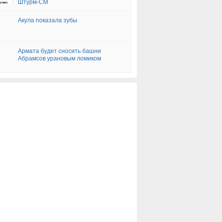
Штурм-СМ
Акула показала зубы
Армата будет сносить башни
Абрамсов урановым ломиком