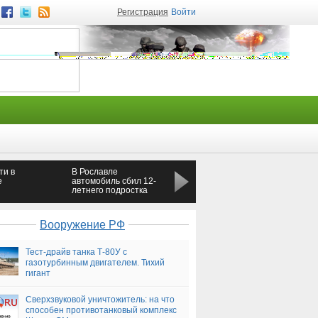
Регистрация
Войти
ти в
В Рославле
В Кирове бригада
е
автомобиль сбил 12-
"скорой" и больной с
летнего подростка
инфарктом застряли в
лифте
Вооружение РФ
Тест-драйв танка Т-80У с
газотурбинным двигателем. Тихий
гигант
Сверхзвуковой уничтожитель: на что
способен противотанковый комплекс