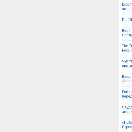
Bloom
амери
Delfi
Birg?
Сред
The T
Росси
Чьи т
проти
Bloom
Дона
Forbe
перед
Саудо
амери
«Побе
Евро