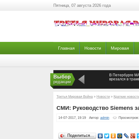
Пятница, 07 августа 2026 года
Главная
Новости
Мировая
В Петербурге М
Выбор
врезался в трам
редакции
Третья Мировая Война
»
Новости
»
Краткие новост
России
СМИ: Руководство Siemens з
14-07-2017, 19:19
Автор:
admin
Просмотров:
Поделиться…