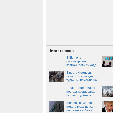
Читайте также:
В Siemens
рассматривают
возможность выхода
из активов в России
В порту Феодосии
заметили еще две
турбины, похожие на
турбины Siemens
Reuters сообщило о
поставках еще двух
газовых турбин в
Крым
Siemens намерена
подать в суд из-за
поставок турбин в