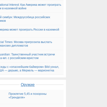
ational Interest: Как Америка может проиграть
и в наземной войне
й симбун: Междоусобица российских
иков
мерика может проиграть России в наземной
cial Times: Москва пригрозила выслать
канских дипломатов
uardian: Таинственный участник встречи
а-мл. с российским юристом
седы с «опаснейшим байкером» Bild узнал,
ША — дерьмо, а Меркель — марионетка
Оружие
Проклятие 5,45 и похороны
«Гренделя»