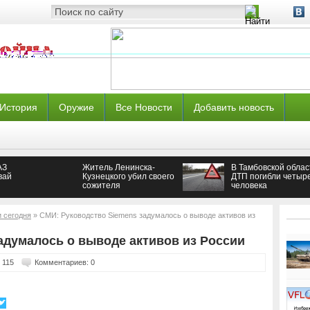
История
Оружие
Все Новости
Добавить новость
АЗ
Житель Ленинска-
В Тамбовской облас
вай
Кузнецкого убил своего
ДТП погибли четыр
сожителя
человека
и сегодня
» СМИ: Руководство Siemens задумалось о выводе активов из
адумалось о выводе активов из России
 115
Комментариев: 0