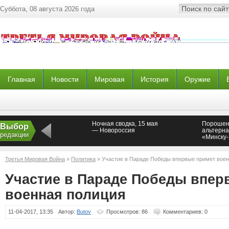
Суббота, 08 августа 2026 года
Главная
Новости
Мировая
История
Оружие
Ночная сводка, 15 мая
Порошен
Выбор
— Новороссия
альтерна
редакции
«Минску
Новорос
Третья Мировая Война
»
Политика
» Участие в Параде Победы впервые примет воен
Участие в Параде Победы впер
военная полиция
11-04-2017, 13:35
Автор:
Butov
Просмотров: 86
Комментариев: 0