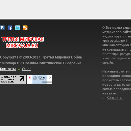
© Все права защ
материалов сайта
индексируется, н
mirovaja.ru
«
» !
Мнения авторов 
не совпадать с п
Настоящий ресурс
Copyrights © 2003-2017.
Третья Мировая Война
У нас последние н
онлайн.
"Mirovaja.ru" Военно-Политическое Обозрение
Контакты
О нас
На нашем сайте 
последние новост
прочитать свежие
новости дагестана
самые последние 
на сайте.
Контакты