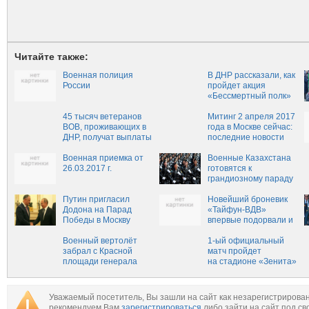
Читайте также:
Военная полиция
В ДНР рассказали, как
России
пройдет акция
«Бессмертный полк»
9 мая в Донецке
45 тысяч ветеранов
Митинг 2 апреля 2017
ВОВ, проживающих в
года в Москве сейчас:
ДНР, получат выплаты
последние новости
ко Дню Победы
сегодня, что
Военная приемка от
происходит
Военные Казахстана
26.03.2017 г.
готовятся к
грандиозному параду
Путин пригласил
Новейший броневик
Додона на Парад
«Тайфун-ВДВ»
Победы в Москву
впервые подорвали и
подожгли перед
Военный вертолёт
камерой (ВИДЕО)
1-ый официальный
забрал с Красной
матч пройдет
площади генерала
на стадионе «Зенита»
23 апреля
Уважаемый посетитель, Вы зашли на сайт как незарегистрирова
рекомендуем Вам
зарегистрироваться
либо зайти на сайт под св