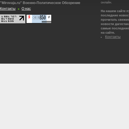
онлайн.
"Mirovaja.ru" Военно-Политическое Обозрение
Контакты
О нас
На нашем сайте 
последние новост
прочитать свежие
новости дагестана
самые последние 
на сайте.
Контакты