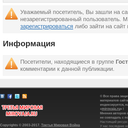
Королёва сменило
профессию
Уважаемый посетитель, Вы зашли на са
незарегистрированный пользователь. 
зарегистрироваться
либо зайти на сайт
Информация
Посетители, находящиеся в группе
Гос
комментарии к данной публикации.
© Все права защ
материалов сайта
индексируется, н
mirovaja.ru
«
» !
Мнения авторов 
не совпадать с п
Настоящий ресурс
Copyrights © 2003-2017.
Третья Мировая Война
У нас последние н