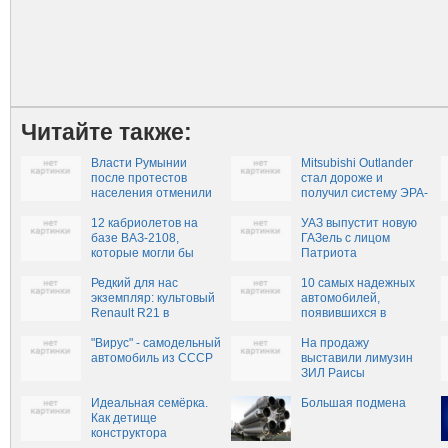
Читайте также:
Власти Румынии
Mitsubishi Outlander
после протестов
стал дороже и
населения отменили
получил систему ЭРА-
указ об амнистии
ГЛОНАСС
12 кабриолетов на
УАЗ выпустит новую
базе ВАЗ-2108,
ГАЗель с лицом
которые могли бы
Патриота
стать популярными в
России
Редкий для нас
10 самых надежных
экземпляр: культовый
автомобилей,
Renault R21 в
появившихся в
модификации Quadra
последнее время
"Вирус" - самодельный
На продажу
автомобиль из СССР
выставили лимузин
ЗИЛ Раисы
Горбачевой за 15 млн
Идеальная семёрка.
рублей
Большая подмена
Как детище
конструктора