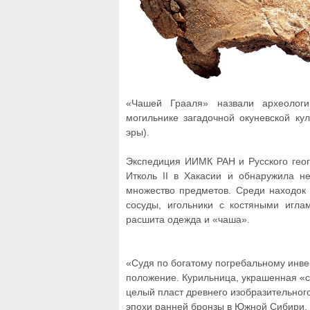
«Чашей Грааля» назвали археологи
могильнике загадочной окуневской кул
эры).
Экспедиция ИИМК РАН и Русского геог
Итколь II в Хакасии и обнаружила н
множество предметов. Среди находок -
сосуды, игольники с костяными игл
расшита одежда и «чаша».
«Судя по богатому погребальному инве
положение. Курильница, украшенная «
целый пласт древнего изобразительного
эпохи ранней бронзы в Южной Сибири. 