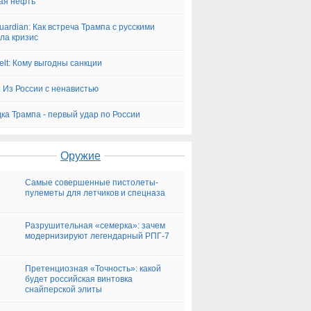
ая нефть
uardian: Как встреча Трампа с русскими
ла кризис
elt: Кому выгодны санкции
: Из России с ненавистью
ка Трампа - первый удар по России
Оружие
Самые совершенные пистолеты-
пулеметы для летчиков и спецназа
Разрушительная «семерка»: зачем
модернизируют легендарный РПГ-7
Претенциозная «Точность»: какой
будет российская винтовка
снайперской элиты