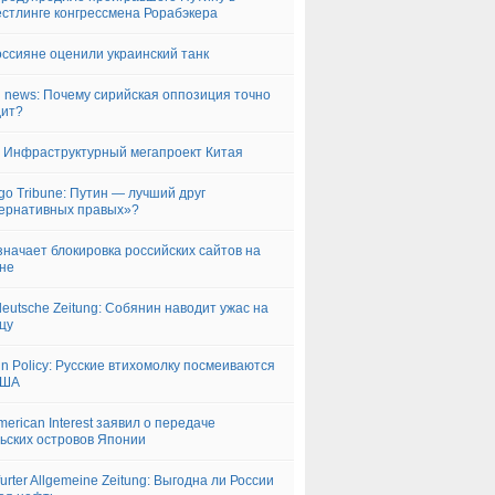
стлинге конгрессмена Рорабэкера
оссияне оценили украинский танк
i news: Почему сирийская оппозиция точно
дит?
: Инфраструктурный мегапроект Китая
go Tribune: Путин — лучший друг
ернативных правых»?
значает блокировка российских сайтов на
не
eutsche Zeitung: Собянин наводит ужас на
цу
gn Policy: Русские втихомолку посмеиваются
США
merican Interest заявил о передаче
ьских островов Японии
furter Allgemeine Zeitung: Выгодна ли России