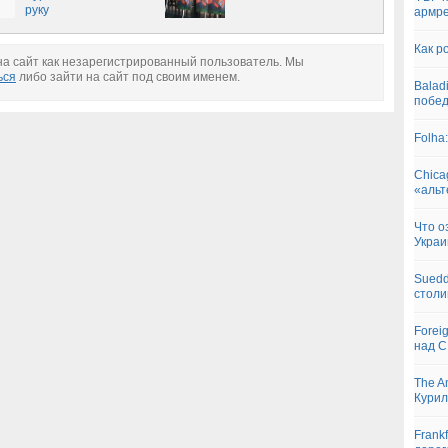
руку
армре
Как р
а сайт как незарегистрированный пользователь. Мы
ься
либо зайти на сайт под своим именем.
Balad
побе
Folha
Chica
«альт
Что о
Украи
Suedd
столи
Forei
над 
The A
Курил
Frank