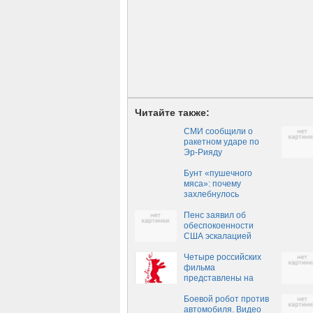
Читайте также:
СМИ сообщили о
ракетном ударе по
Эр-Рияду
Бунт «пушечного
мяса»: почему
захлебнулось
«ползучее
наступление» ВСУ в
Пенс заявил об
Донбассе
обеспокоенности
США эскалацией
конфликта в Донбассе
Четыре российских
фильма
представлены на
Берлинском
кинофестивале
Боевой робот против
автомобиля. Видео