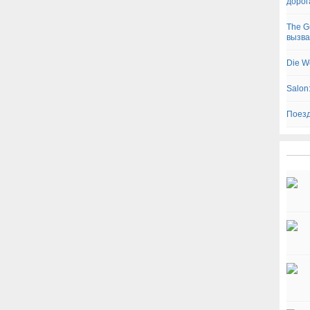
дорог
The G
вызва
Die W
Salon
Поезд