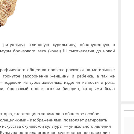
 ритуальную глиняную курильницу, обнаруженную в
ьтуры бронзового века (конец III тысячелетия до новой
рафического общества провела раскопки на могильнике
е тронутое захоронение женщины и ребенка, а так же
 подвески из зубов животных, изделия из кости и рога,
ами, бронзовый нож и тысячи бисерин, которыми была
нтарю, эта женщина занимала в обществе особое
солнцеликими» изображениями, позволяет датировать
 искусства окуневской культуры — уникального явления
Культура оставила огромное художественное наследие