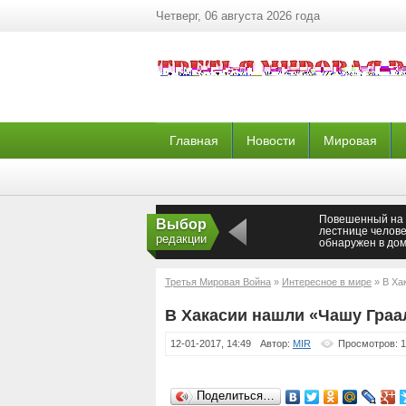
Четверг, 06 августа 2026 года
Главная
Новости
Мировая
Повешенный на
Выбор
лестнице челове
редакции
обнаружен в дом
северо-востоке 
Третья Мировая Война
»
Интересное в мире
» В Ха
В Хакасии нашли «Чашу Граа
12-01-2017, 14:49
Автор:
MIR
Просмотров: 
Поделиться…