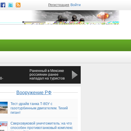
Регистрация
Войти
Раненный в Мексике
В Ростовской области
россиянин ранее
над 2-летней девочкой
8-
нападал на туристов
надругался 60-летний
из России
мужчина
Вооружение РФ
Тест-драйв танка Т-80У с
газотурбинным двигателем. Тихий
гигант
Сверхзвуковой уничтожитель: на что
способен противотанковый комплекс