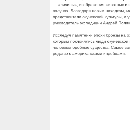
— «личины», изображения животных и з
валунах. Благодаря новым находкам, м
представители окуневской культуры, и 
руководитель экспедиции Андрей Поля
Исследуя памятники эпохи бронзы на оз
которым поклонялись люди окуневской к
человекоподобные существа. Самое заг
родство с американскими индейцами.