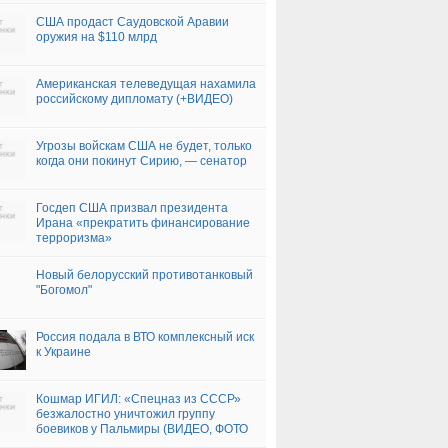
США продаст Саудовской Аравии
оружия на $110 млрд
Американская телеведущая нахамила
российскому дипломату (+ВИДЕО)
Угрозы войскам США не будет, только
когда они покинут Сирию, — сенатор
Госдеп США призвал президента
Ирана «прекратить финансирование
терроризма»
Новый белорусский противотанковый
"Богомол"
Россия подала в ВТО комплексный иск
к Украине
Кошмар ИГИЛ: «Спецназ из СССР»
безжалостно уничтожил группу
боевиков у Пальмиры (ВИДЕО, ФОТО
18+)