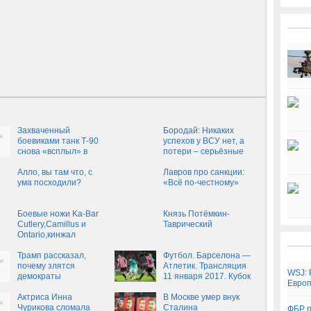
Захваченный
Бородай: Никаких
боевиками танк Т-90
успехов у ВСУ нет, а
снова «всплыл» в
потери – серьёзные
Сети
Алло, вы там что, с
Лавров про санкции:
ума посходили?
«Всё по-честному»
Боевые ножи Ka-Bar
Князь Потёмкин-
Cutlery,Camillus и
Таврический
Ontario,кинжал
Fairbairn Sykes
Трамп рассказал,
Футбол. Барселона —
почему злятся
Атлетик. Трансляция
WSJ: 
демократы
11 января 2017. Кубок
Европ
Испании 2016-2017.
Актриса Инна
1:8 финала
В Москве умер внук
Чурикова сломала
Сталина
ФБР п