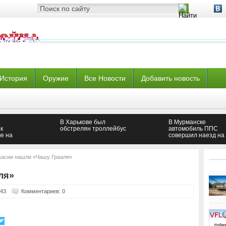
История
Оружие
Все Новости
Добавить новость
В Харькове был
В Мурманске
к
обстрелян троллейбус
автомобиль ППС
е на
совершил наезд на 
Москвы
летнего ребенка
касии нашли «Чашу Грааля»
ля»
143
Комментариев: 0