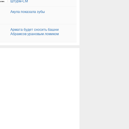
Штурм-СМ
Акула показала зубы
Армата будет сносить башни
Абрамсов урановым ломиком