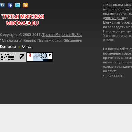
© Все права защ
материалов сайта
индексируется, н
mirovaja.ru
«
» !
Мнения авторов 
не совпадать с п
Настоящий ресурс
Copyrights © 2003-2017.
Третья Мировая Война
У нас последние н
онлайн.
"Mirovaja.ru" Военно-Политическое Обозрение
Контакты
О нас
На нашем сайте 
последние новост
прочитать свежие
новости дагестана
самые последние 
на сайте.
Контакты