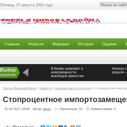
Пятница, 07 августа 2026 года
Главная
Новости
Мировая
История
Оружие
В Киеве заявляют о
Ночная с
Выбор
невозможности
апреля 
редакции
всеобщей амнистии
для ополченцев
Третья Мировая Война
»
Новости
»
Краткие новости сегодня
» Стопроцентное импо
Стопроцентное импортозамеще
31-03-2017, 09:05
Автор:
admin
Просмотров: 53
Комментариев: 0