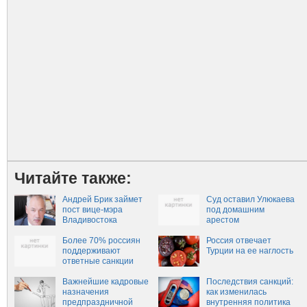
Читайте также:
Андрей Брик займет
Суд оставил Улюкаева
пост вице-мэра
под домашним
Владивостока
арестом
Более 70% россиян
Россия отвечает
поддерживают
Турции на ее наглость
ответные санкции
России
Важнейшие кадровые
Последствия санкций:
назначения
как изменилась
предпраздничной
внутренняя политика