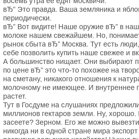
восемь утра ее едят москвичи.
вЂ” Это правда. Ваша земляника и ябло
периодически.
вЂ” Вот видите! Наше оружие вЂ” в наш
молоке нашем свежайшем. Но, понимает
рынок сбыта вЂ” Москва. Тут есть люди
себе позволить купить наше свежее и вк
А большинство нищает. Они выбирают п
по цене вЂ” это что-то похожее на творо
на сметану, никакого отношения к нату
молочному не имеющее. И внутреннее 
растет.
Тут в Госдуме на слушаниях предложил
миллионов гектаров земли. Ну, хорошо.
засеете? Зерном. Его же можно вывезти
никогда ни в одной стране мира экспорт