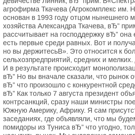
девичестве Линник, вЂ” прим. В«Спектр
агрофирма Ткачева (Агрокомплекс им. Н
основан в 1993 году отцом нынешнего м
хозяйства Александра Ткачева, вЂ” при
рассчитывает на господдержку вЂ” она е
есть первые среди равных. Вот и получа
но вы держитесьВ». Это относится к бо
сельхозпредприятий, средних и мелких. 
И в результате происходит монополизац
вЂ” Но вы вначале сказали, что рынок о
вЂ” что произошло с конкурентной сре
вЂ” Как только 7 августа президент объ
контрсанкций, сразу наши министры пое
Южную Америку, Африку. Я сам присутс
заседаниях, где объявляли, что мы буде
помидоры из Туниса вЂ” что угодно, то