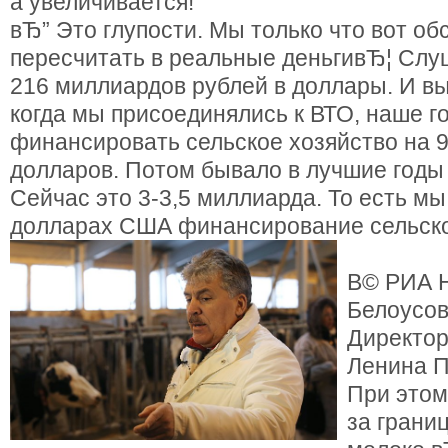
а увеличивается!
вЂ” Это глупости. Мы только что вот об
пересчитать в реальные деньгивЂ¦ Слу
216 миллиардов рублей в доллары. И вы
когда мы присоединялись к ВТО, наше г
финансировать сельское хозяйство на 
долларов. Потом бывало в лучшие годы 
Сейчас это 3-3,5 миллиарда. То есть м
долларах США финансирование сельско
В© РИА Н
Белоусо
Директор
Ленина П
При этом
за грани