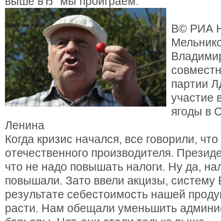
выше вЂ” мы проиграем.
В© РИА Н
Мельник
Владими
совместн
партии Л
участие 
ягоды в 
Ленина
Когда кризис начался, все говорили, чт
отечественного производителя. Президе
что не надо повышать налоги. Ну да, на
повышали. Зато ввели акцизы, систему
результате себестоимость нашей проду
расти. Нам обещали уменьшить админ