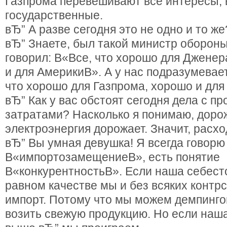
Газпрома перевешивают все интересы, 
государственные.
вЂ” А разве сегодня это не одно и то же
вЂ” Знаете, был такой министр оборон
говорил: В«Все, что хорошо для Джене
и для АмерикиВ». А у нас подразумевает
что хорошо для Газпрома, хорошо и для
вЂ” Как у вас обстоят сегодня дела с 
затратами? Насколько я понимаю, доро
электроэнергия дорожает. Значит, расхо
вЂ” Вы умная девушка! Я всегда говорю
В«импортозамещениеВ», есть понятие
В«конкурентностьВ». Если наша себест
равном качестве мы и без всяких контр
импорт. Потому что мы можем демпинго
возить свежую продукцию. Но если наш