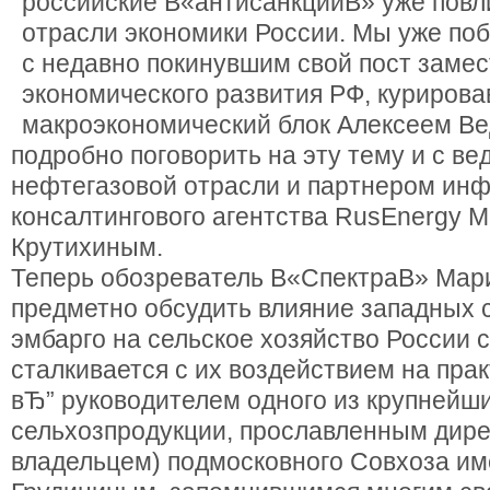
российские В«антисанкцииВ» уже повл
отрасли экономики России. Мы уже по
с недавно покинувшим свой пост заме
экономического развития РФ, куриров
макроэкономический блок Алексеем Ве
подробно поговорить на эту тему и с в
нефтегазовой отрасли и партнером ин
консалтингового агентства RusEnergy 
Крутихиным.
Теперь обозреватель В«СпектраВ» Мар
предметно обсудить влияние западных с
эмбарго на сельское хозяйство России с
сталкивается с их воздействием на прак
вЂ” руководителем одного из крупнейш
сельхозпродукции, прославленным дире
владельцем) подмосковного Совхоза и