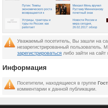
недели
России
Путин: Темпы
Михаил Мень вручил
экономического роста
Рустаму Минниханову
возвращаются к
почетный знак
положительным
Минстроя России
значениям‍
Устрицы, тракторы и
Новости России и
туры по России: как
мира сегодня,
работает
26.02.2017: обзор
импортозамещение
главных событий,
свежие новости
России и мира на
Уважаемый посетитель, Вы зашли на са
сегодня, 26 февраля
незарегистрированный пользователь. 
зарегистрироваться
либо зайти на сайт
Информация
Посетители, находящиеся в группе
Гос
комментарии к данной публикации.