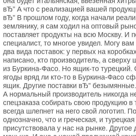
она будет итальянская, ввезенная хитр
вЂ” А что с реализацией вашей продук
вЂ” В прошлом году, когда начали реал
землянику, я сам ходил на оптовый рын
поставляет продукты на всю Москву. И п
специалист, то многое увидел. Могу вам 
два вида поставок: у первых на коробка
написано, кто производитель, а сверху
из Буркина-Фасо. Но ящик-то турецкий. 
ягоды вряд ли кто-то в Буркина-Фасо с
ящик. Другие поставки вЂ” безымянные
А нормальный производитель никогда не
спецзаказа собирать свою продукцию в 
всегда шлепнет на него свой логотип. П
однозначно, что и греческая, и турецка
присутствовала у нас на рынке. Другое 