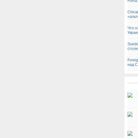
Folha
Chica
«альт
Что о
Украи
Suedd
столи
Forei
над 