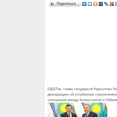
Поделиться…
[/i][/i]Так, главы государств Нурсулта
декларацию об углублении стратегичес
отношений между Казахстаном и Узбеки