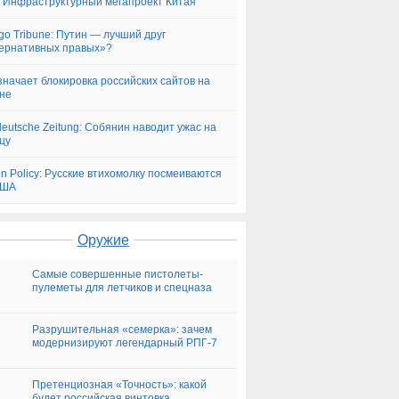
: Инфраструктурный мегапроект Китая
go Tribune: Путин — лучший друг
ернативных правых»?
значает блокировка российских сайтов на
не
eutsche Zeitung: Собянин наводит ужас на
цу
gn Policy: Русские втихомолку посмеиваются
США
Оружие
Самые совершенные пистолеты-
пулеметы для летчиков и спецназа
Разрушительная «семерка»: зачем
модернизируют легендарный РПГ-7
Претенциозная «Точность»: какой
будет российская винтовка