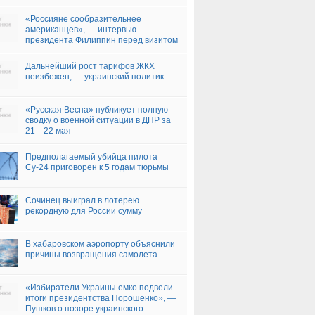
«Россияне сообразительнее
американцев», — интервью
президента Филиппин перед визитом
в Москву
Дальнейший рост тарифов ЖКХ
неизбежен, — украинский политик
«Русская Весна» публикует полную
сводку о военной ситуации в ДНР за
21—22 мая
Предполагаемый убийца пилота
Су-24 приговорен к 5 годам тюрьмы
Сочинец выиграл в лотерею
рекордную для России сумму
В хабаровском аэропорту объяснили
причины возвращения самолета
«Избиратели Украины емко подвели
итоги президентства Порошенко», —
Пушков о позоре украинского