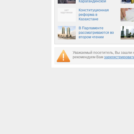
Карагандинской
области
Конституционная
реформа в
Казахстане
завершилась —
поправки приняты
В Парламенте
рассматриваются во
втором чтении
поправки в
Конституцию РК
Уважаемый посетитель, Вы зашли н
рекомендуем Вам
зарегистрироват