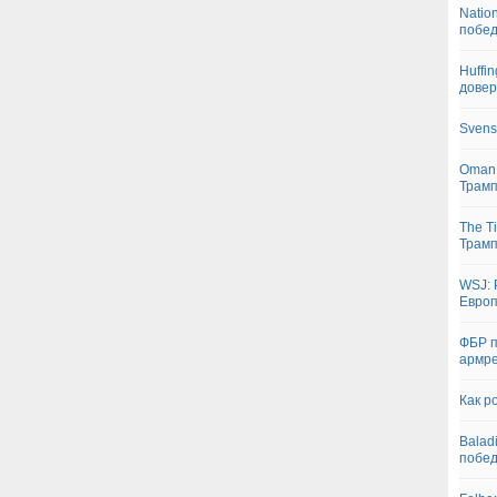
Natio
побед
Huffi
довер
Svens
Oman:
Трам
The T
Трамп
WSJ: 
Европ
ФБР п
армре
Как р
Balad
побе