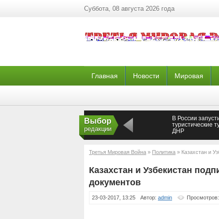
Суббота, 08 августа 2026 года
Главная
Новости
Мировая
В России запуст
Выбор
туристические т
редакции
ДНР
Третья Мировая Война
»
Политика
» Казахстан и У
Казахстан и Узбекистан подп
документов
23-03-2017, 13:25
Автор:
admin
Просмотров: