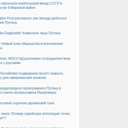
n признала наибольший вклад СССР в
е во II Мировой войне
ngton Post рассказал, как Западу добиться
ия Путина
ka Dagbladet: Каменное лицо Путина
 Новый план Маршалла в исполнении
па
imes: МОССАД разгневан сотрудничеством
а с русскими
Российские подводники грозят закрыть
у для американских конвоев
редупредило проигравшего Путину в
стлинге конгрессмена Рорабэкера
оссияне оценили украинский танк
i news: Почему сирийская оппозиция точно
дит?