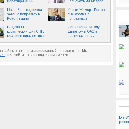
нератификации
назначать министров
Нидерландами
Соглашения об
Назарбаев подписал
Касым-Жомарт Токаев
ассоциации с
закон о поправках в
высказался о
Украиной - посол
Конституцию
поправках в
Конституцию
Воздушно-
Соглашение между
космический щит СНГ:
Египетом и ОАЭ в
реалии и перспективы
противостоянии
поддержке Катара и
Турции
террористических
а сайт как незарегистрированный пользователь. Мы
групп
ься
либо зайти на сайт под своим именем.
Die W
реше