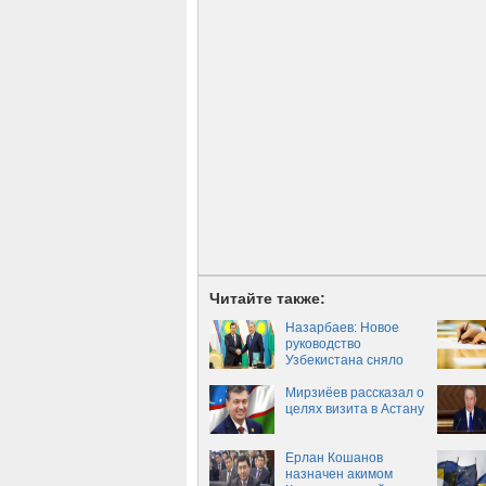
Читайте также:
Назарбаев: Новое
руководство
Узбекистана сняло
барьеры
Мирзиёев рассказал о
целях визита в Астану
Ерлан Кошанов
назначен акимом