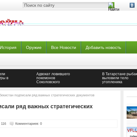
История
Оружие
Все Новости
Добавить новость
или
Адвокат ловившего
В Татарстане рыба
уры в
покемонов
выловили тело
Соколовского
утопленика
обжаловал приговор
суда
збекистан подписали ряд важных стратегических документов
исали ряд важных стратегических
 116
Комментариев: 0