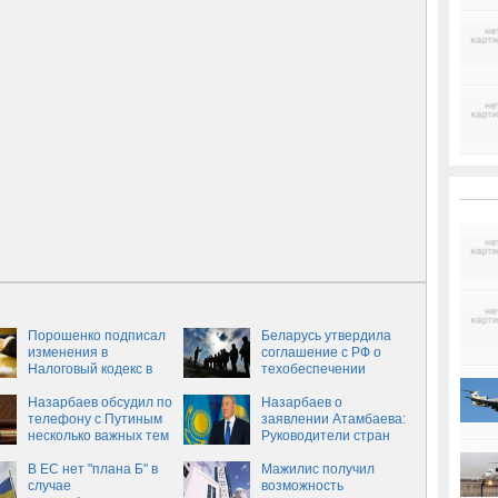
Порошенко подписал
Беларусь утвердила
изменения в
соглашение с РФ о
Налоговый кодекс в
техобеспечении
части упрощения
группировки войск
налогообложения
Назарбаев обсудил по
Назарбаев о
наследства
телефону с Путиным
заявлении Атамбаева:
несколько важных тем
Руководители стран
меняются, а народ
В ЕС нет "плана Б" в
остается
Мажилис получил
случае
возможность