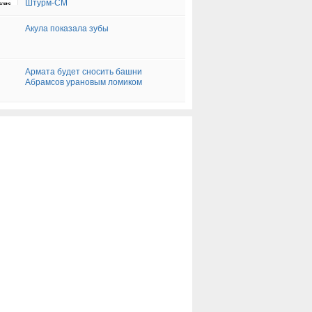
Штурм-СМ
Акула показала зубы
Армата будет сносить башни
Абрамсов урановым ломиком