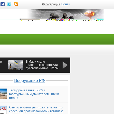
Регистрация
Войти
ки
В Мариуполе
В Петербурге
полностью запретили
задержали педофила,
русскоязычные школы
который совратил двух
школьниц
Вооружение РФ
Тест-драйв танка Т-80У с
газотурбинным двигателем. Тихий
гигант
Сверхзвуковой уничтожитель: на что
способен противотанковый комплекс